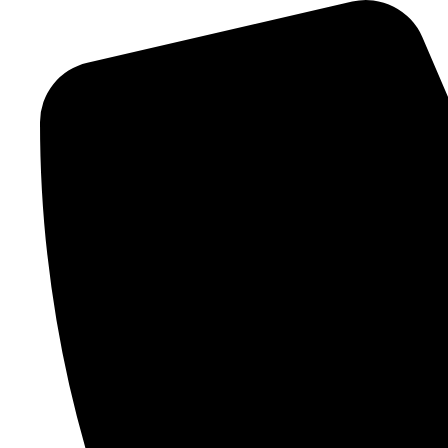
Ir
al
contenido