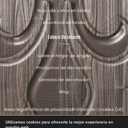
Ropa de cama en Sevilla
Alfombras en Sevilla
Enlace De Interés
Sobre el hogar de Angela
Productos de decoracion
Servicios de decoracion
Blog
Aviso legal
Política de privacidad
Política de Cookies (UE)
Utilizamos cookies para ofrecerte la mejor experiencia en
nuestra web.