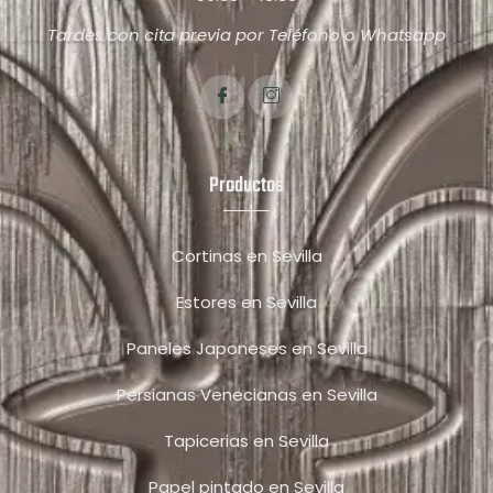
Tardes con cita previa por Teléfono o Whatsapp
Productos
Cortinas en Sevilla
Estores en Sevilla
Paneles Japoneses en Sevilla
Persianas Venecianas en Sevilla
Tapicerias en Sevilla
Papel pintado en Sevilla